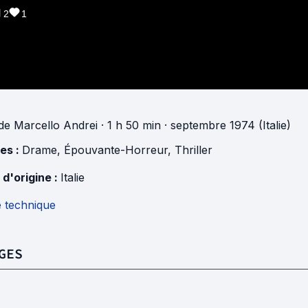
2
1
de
Marcello Andrei
· 1 h 50 min
· septembre 1974 (Italie)
es :
Drame
,
Épouvante-Horreur
,
Thriller
 d'origine :
Italie
e technique
GES