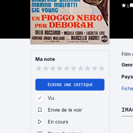
1
Film
Ma note
Genr
Pays
ÉCRIRE UNE CRITIQUE
Fich
Vu
IMA
Envie de le voir
En cours