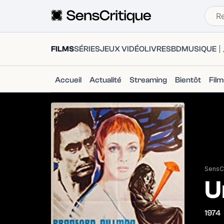
FILMS
SÉRIES
JEUX VIDÉO
LIVRES
BD
MUSIQUE
Accueil
Actualité
Streaming
Bientôt
Fil
SensCr
U
1974