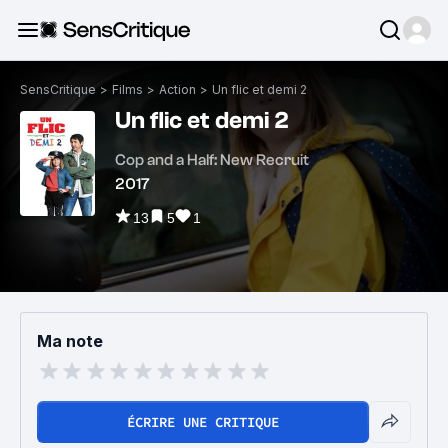
SensCritique
>
Films
>
Action
>
Un flic et demi 2
Un flic et demi 2
Cop and a Half: New Recruit
2017
13
5
1
Ma note
ÉCRIRE UNE CRITIQUE