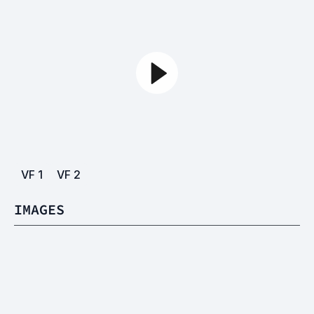
VF
1
VF
2
IMAGES