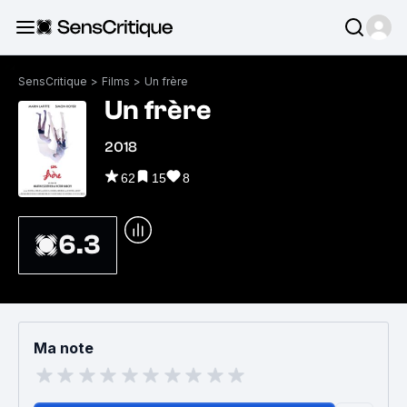
SensCritique
>
Films
>
Un frère
Un frère
2018
62
15
8
6.3
Ma note