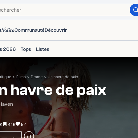
L'Édito
Communauté
Découvrir
ms 2026
Tops
Listes
itique
>
Films
>
Drame
>
Un havre de paix
n havre de paix
 Haven
5K
446
52