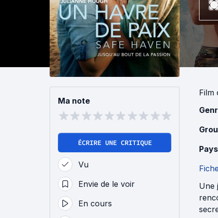
Film
Ma note
Genr
Grou
ÉCRIRE UNE CRITIQUE
Pays
Vu
Fich
Envie de le voir
Une 
renco
En cours
secre