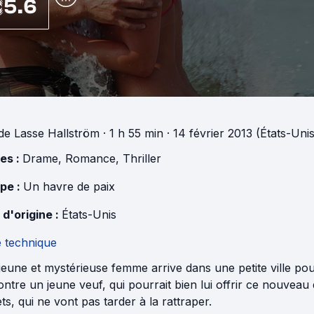
5.6
de
Lasse Hallström
· 1 h 55 min
· 14 février 2013 (États-Unis
es :
Drame
,
Romance
,
Thriller
pe :
Un havre de paix
 d'origine :
États-Unis
e technique
jeune et mystérieuse femme arrive dans une petite ville po
ntre un jeune veuf, qui pourrait bien lui offrir ce nouvea
ts, qui ne vont pas tarder à la rattraper.