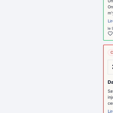
Un
On
m'
Lir
le 
C
Da
Sa
in
ce
Lir