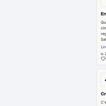
En
Qu
ci
re
Sa
Lir
le 
Cr
C'