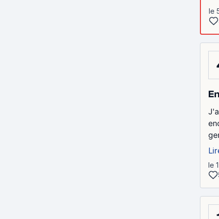
le 
En
J'
en
ge
Lir
le 