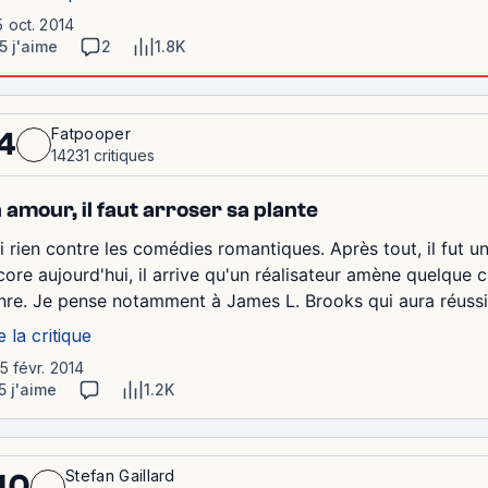
5 oct. 2014
5 j'aime
2
1.8K
Fatpooper
4
14231 critiques
 amour, il faut arroser sa plante
ai rien contre les comédies romantiques. Après tout, il fut u
core aujourd'hui, il arrive qu'un réalisateur amène quelque c
nre. Je pense notamment à James L. Brooks qui aura réussi 
e la critique
15 févr. 2014
5 j'aime
1.2K
Stefan Gaillard
10