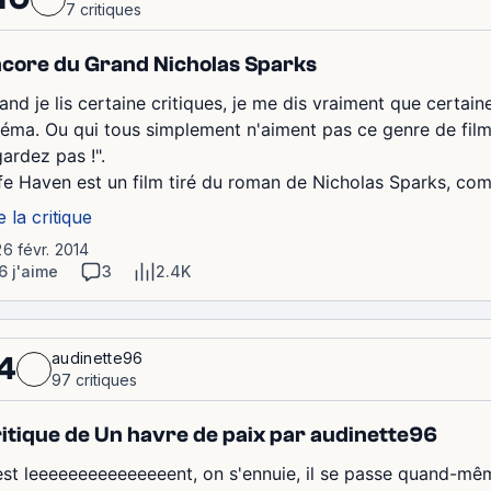
7 critiques
core du Grand Nicholas Sparks
and je lis certaine critiques, je me dis vraiment que certa
néma. Ou qui tous simplement n'aiment pas ce genre de film.
gardez pas !".
fe Haven est un film tiré du roman de Nicholas Sparks, comm
e la critique
26 févr. 2014
6 j'aime
3
2.4K
audinette96
4
97 critiques
itique de Un havre de paix par audinette96
est leeeeeeeeeeeeeeent, on s'ennuie, il se passe quand-mêm