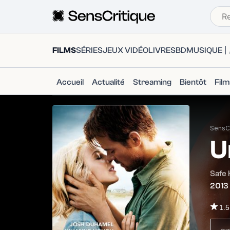
FILMS
SÉRIES
JEUX VIDÉO
LIVRES
BD
MUSIQUE
Accueil
Actualité
Streaming
Bientôt
Fil
SensCr
U
Safe
2013
1.