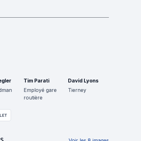
egler
Tim Parati
David Lyons
ldman
Employé gare
Tierney
routière
LET
S
Voir les 8 images