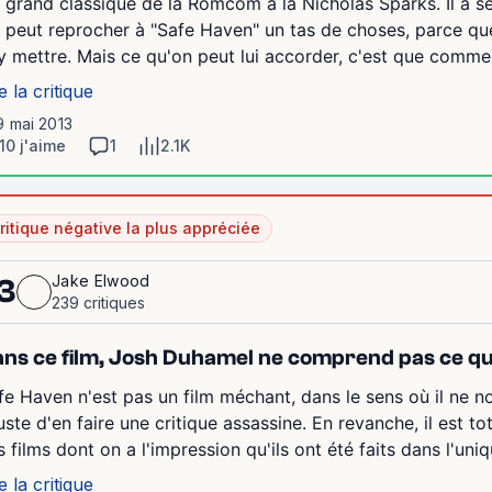
 grand classique de la Romcom à la Nicholas Sparks. Il a s
 peut reprocher à "Safe Haven" un tas de choses, parce que 
y mettre. Mais ce qu'on peut lui accorder, c'est que comme
e la critique
9 mai 2013
10 j'aime
1
2.1K
ritique négative la plus appréciée
Jake Elwood
3
239 critiques
ns ce film, Josh Duhamel ne comprend pas ce qu'
fe Haven n'est pas un film méchant, dans le sens où il ne nou
juste d'en faire une critique assassine. En revanche, il est to
s films dont on a l'impression qu'ils ont été faits dans l'uniq
e la critique