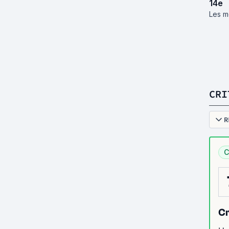
14
e
Les me
CRI
R
C
Cr