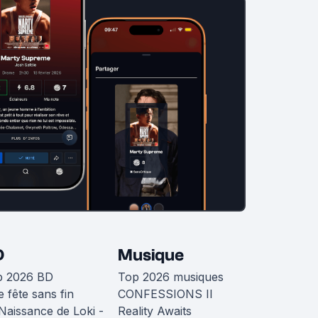
D
Musique
p 2026 BD
Top 2026 musiques
 fête sans fin
CONFESSIONS II
Naissance de Loki -
Reality Awaits