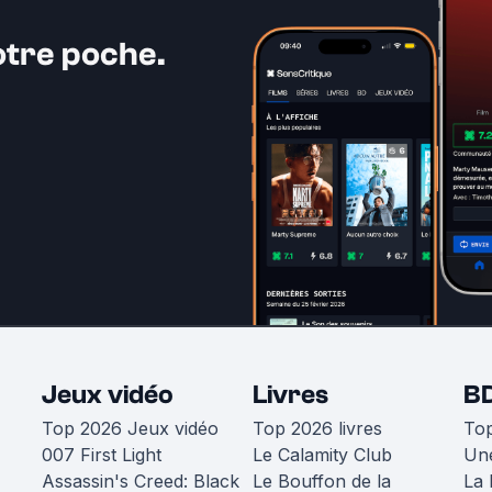
otre poche.
Jeux vidéo
Livres
B
Top 2026 Jeux vidéo
Top 2026 livres
To
007 First Light
Le Calamity Club
Une
Assassin's Creed: Black
Le Bouffon de la
La 