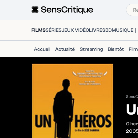
FILMS
SÉRIES
JEUX VIDÉO
LIVRES
BD
MUSIQUE
Accueil
Actualité
Streaming
Bientôt
Fil
SensCr
U
O her
200