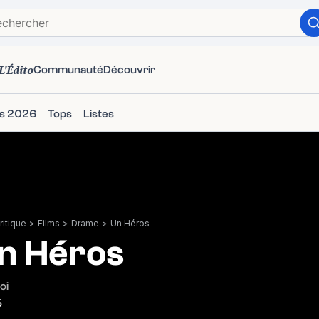
L'Édito
Communauté
Découvrir
ms 2026
Tops
Listes
itique
>
Films
>
Drame
>
Un Héros
n Héros
oi
5