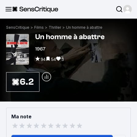
SensCritique
>
Films
>
Thriller
>
Un homme à abattre
Un homme à abattre
1967
94
54
3
6.2
Ma note