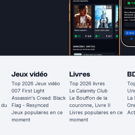
Jeux vidéo
Livres
B
Top 2026 Jeux vidéo
Top 2026 livres
To
007 First Light
Le Calamity Club
Une
Assassin's Creed: Black
Le Bouffon de la
La 
 du
Flag - Resynced
couronne, Livre II
One
Jeux populaires en ce
Livres populaires en ce
Act
moment
moment