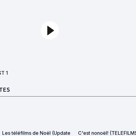
ST
1
TES
Les téléfilms de Noël (Update
C'est nonoël! (TELEFILM