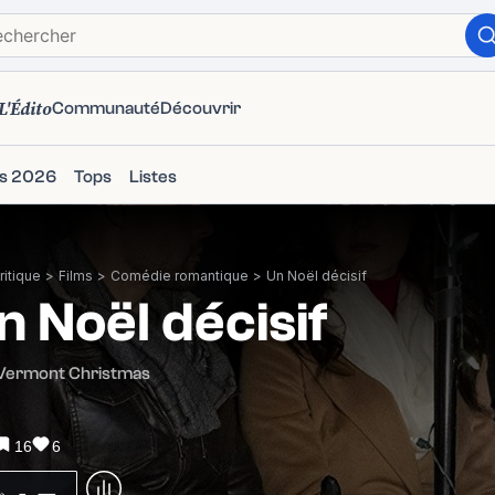
L'Édito
Communauté
Découvrir
ms 2026
Tops
Listes
itique
>
Films
>
Comédie romantique
>
Un Noël décisif
n Noël décisif
 Vermont Christmas
16
6