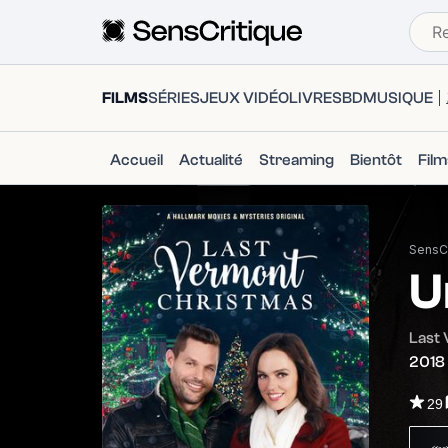
FILMS
SÉRIES
JEUX VIDÉO
LIVRES
BD
MUSIQUE
Accueil
Actualité
Streaming
Bientôt
Fil
SensCr
U
Last
2018
29