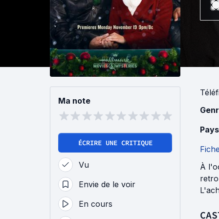
Téléf
Ma note
Genr
Pays
ÉCRIRE UNE CRITIQUE
Fich
Vu
À l'o
retr
Envie de le voir
L'ac
En cours
CAS