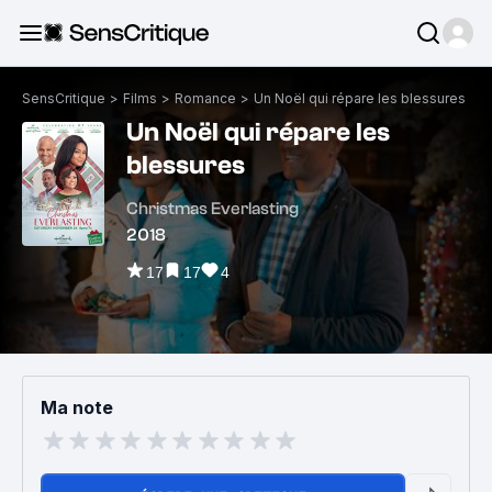
SensCritique
>
Films
>
Romance
>
Un Noël qui répare les blessures
Un Noël qui répare les
blessures
Christmas Everlasting
2018
17
17
4
Ma note