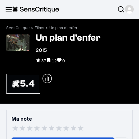
SensCritique
>
Films
>
Un plan d'enfer
Un plan d'enfer
2015
37
12
0
5.4
Ma note