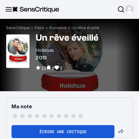
SensCritique
>
Films
>
Romance
>
Un rêve éveillé
Un rêve éveillé
Holidaze
2013
12
8
2
Ma note
ÉCRIRE UNE CRITIQUE