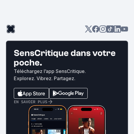
SensCritique dans votre
poche.
Téléchargez l’app SensCritique.
Explorez. Vibrez. Partagez.
EN SAVOIR PLUS