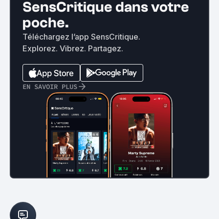
SensCritique dans votre
poche.
Téléchargez l’app SensCritique.
Explorez. Vibrez. Partagez.
EN SAVOIR PLUS