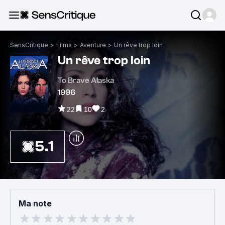
SensCritique
>
Films
>
Aventure
>
Un rêve trop loin
Un rêve trop loin
To Brave Alaska
1996
22
10
2
5.1
Ma note