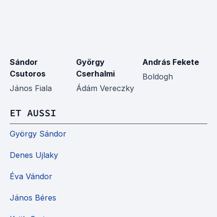
Sándor
György
András Fekete
J
Csutoros
Cserhalmi
Boldogh
János Fiala
Ádám Vereczky
ET AUSSI
György Sándor
Denes Ujlaky
Éva Vándor
János Béres