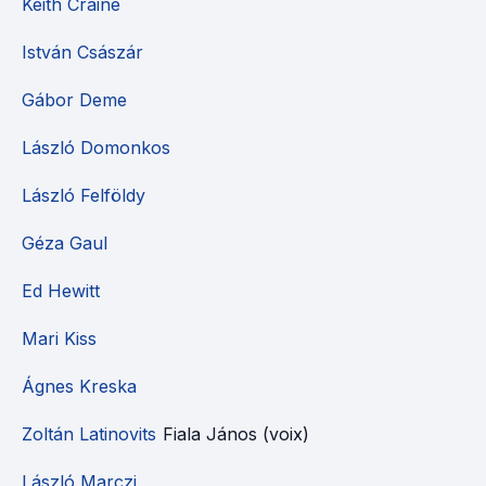
Keith Craine
István Császár
Gábor Deme
László Domonkos
László Felföldy
Géza Gaul
Ed Hewitt
Mari Kiss
Ágnes Kreska
Zoltán Latinovits
Fiala János (voix)
László Marczi