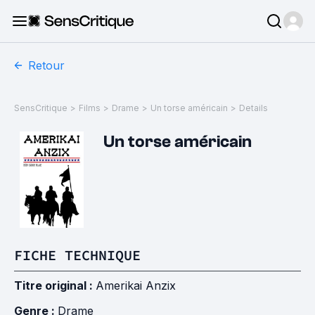
Retour
SensCritique
>
Films
>
Drame
>
Un torse américain
>
Details
Un torse américain
FICHE TECHNIQUE
Titre original :
Amerikai Anzix
Genre :
Drame