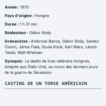
Année :
1975
Pays d'origine :
Hongrie
Durée :
1 h 31 min
Réalisateur :
Gábor Bódy
Scénaristes :
Ambrose Bierce
,
Gábor Bódy
,
Sandor
Csoori
,
János Fiala
,
Gyula Kúné
,
Karl Marx
,
László
Teleki
,
Walt Whitman
Synopsis ·
Le destin de trois vétérans hongrois,
émigrés aux États-Unis, au cours des derniers jours
de la guerre de Sécession.
CASTING DE UN TORSE AMÉRICAIN