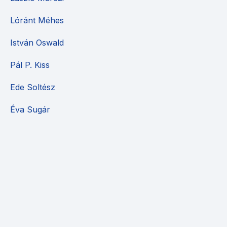
Lóránt Méhes
István Oswald
Pál P. Kiss
Ede Soltész
Éva Sugár