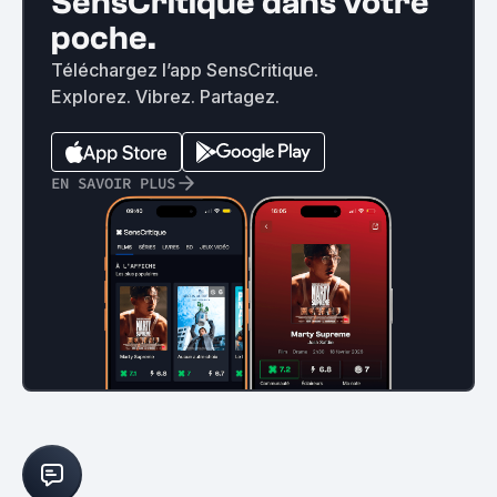
SensCritique dans votre
poche.
Téléchargez l’app SensCritique.
Explorez. Vibrez. Partagez.
EN SAVOIR PLUS