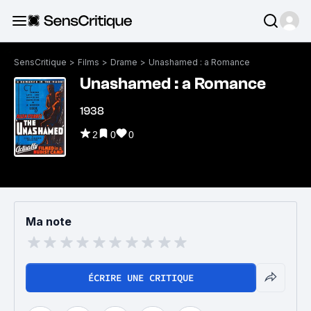
SensCritique
>
Films
>
Drame
>
Unashamed : a Romance
Unashamed : a Romance
1938
2
0
0
Ma note
ÉCRIRE UNE CRITIQUE