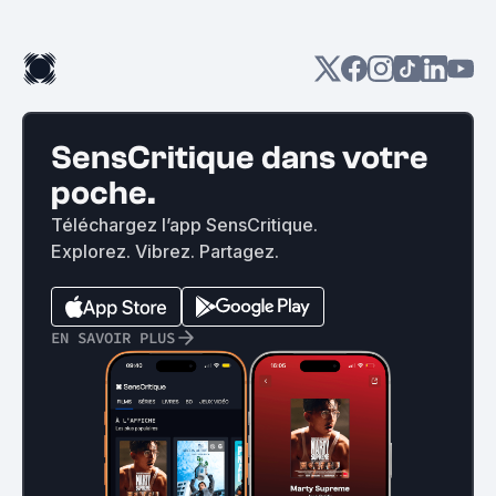
SensCritique dans votre
poche.
Téléchargez l’app SensCritique.
Explorez. Vibrez. Partagez.
EN SAVOIR PLUS