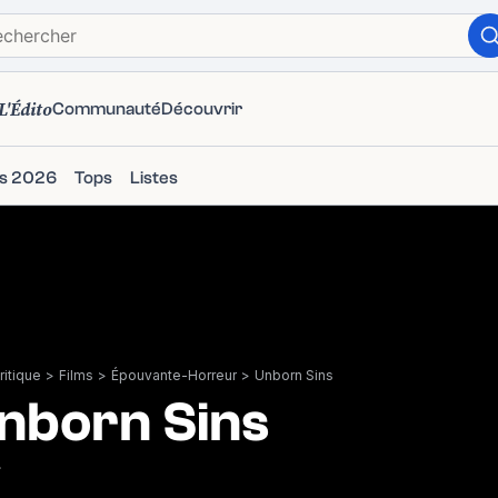
L'Édito
Communauté
Découvrir
ms 2026
Tops
Listes
itique
>
Films
>
Épouvante-Horreur
>
Unborn Sins
nborn Sins
7