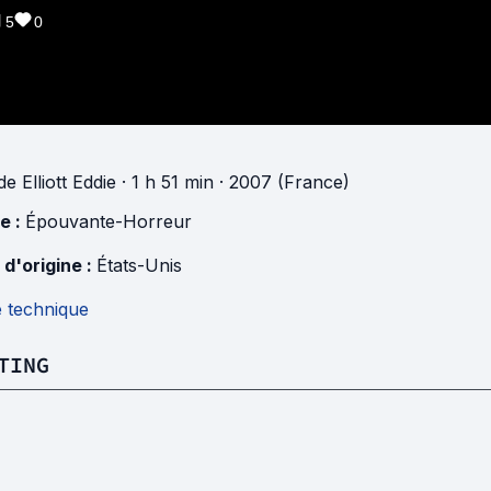
5
0
de
Elliott Eddie
· 1 h 51 min
· 2007 (France)
e :
Épouvante-Horreur
 d'origine :
États-Unis
e technique
TING