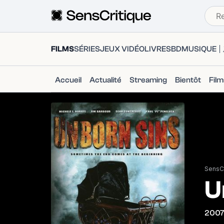
FILMS
SÉRIES
JEUX VIDÉO
LIVRES
BD
MUSIQUE
Accueil
Actualité
Streaming
Bientôt
Fil
SensCr
U
200