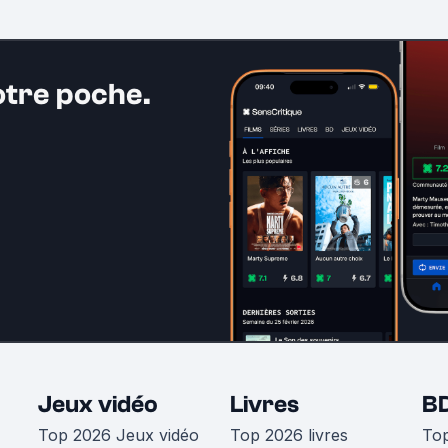
otre poche.
Jeux vidéo
Livres
B
Top 2026 Jeux vidéo
Top 2026 livres
To