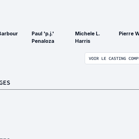
Barbour
Paul 'p.j.'
Michele L.
Pierre 
Penaloza
Harris
VOIR LE CASTING COMP
GES