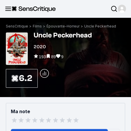
SensCritique
>
Films
>
Épouvante-Horreur
>
Uncle Peckerhead
Uncle Peckerhead
2020
193
89
9
6.2
Ma note