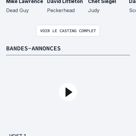
Mike Lawrence
David Littleton
Chet Siegel
Da
Dead Guy
Peckerhead
Judy
Sc
VOIR LE CASTING COMPLET
BANDES-ANNONCES
VOST
1