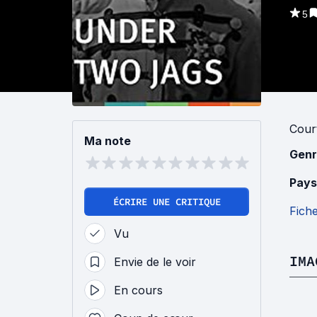
5
Cour
Ma note
Genr
Pays
ÉCRIRE UNE CRITIQUE
Fich
Vu
IMA
Envie de le voir
En cours