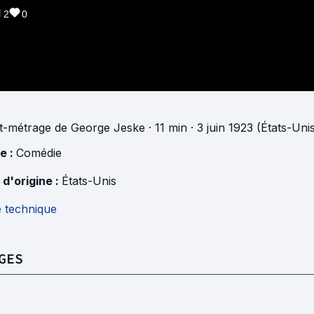
2
0
t-métrage
de
George Jeske
· 11 min
· 3 juin 1923 (États-Uni
e :
Comédie
 d'origine :
États-Unis
e technique
GES