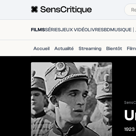
FILMS
SÉRIES
JEUX VIDÉO
LIVRES
BD
MUSIQUE
Accueil
Actualité
Streaming
Bientôt
Fil
SensCr
U
1923