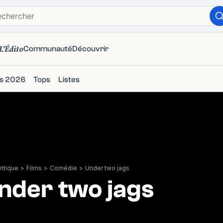
L'Édito
Communauté
Découvrir
ms 2026
Tops
Listes
itique
>
Films
>
Comédie
>
Under two jags
nder two jags