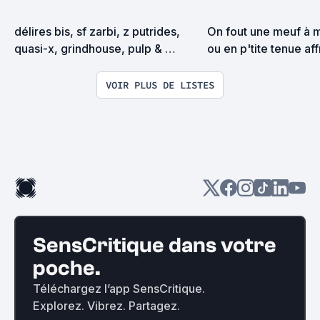
délires bis, sf zarbi, z putrides, 
On fout une meuf à mo
quasi-x, grindhouse, pulp & 
ou en p'tite tenue affr
exploitation en tous genres
la jaquette pour attir
VOIR PLUS DE LISTES
SensCritique dans votre
poche.
Téléchargez l’app SensCritique.
Explorez. Vibrez. Partagez.