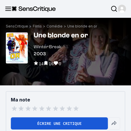
SensCritique
>
Films
>
Comédie
>
Une blonde en or
Une blonde en or
Winter Break
2003
14
16
0
Ma note
ÉCRIRE UNE CRITIQUE