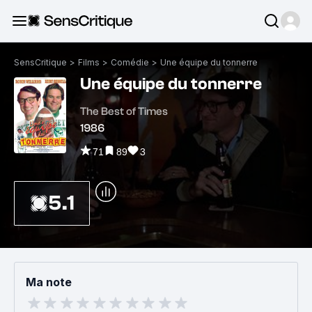
SensCritique
>
Films
>
Comédie
>
Une équipe du tonnerre
Une équipe du tonnerre
The Best of Times
1986
71
89
3
5.1
Ma note