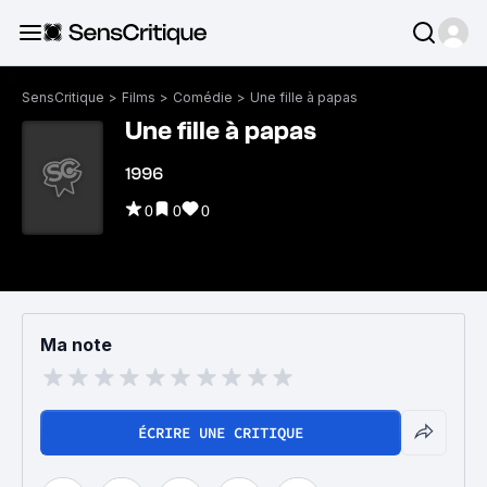
SensCritique
>
Films
>
Comédie
>
Une fille à papas
Une fille à papas
1996
0
0
0
Ma note
ÉCRIRE UNE CRITIQUE