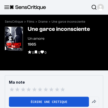
SensCritique
>
Films
>
Drame
>
Une garce inconsciente
Une garce inconsciente
Un amore
1965
0
5
0
Ma note
ÉCRIRE UNE CRITIQUE