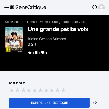
SensCritique
>
Films
>
Drame
>
Une grande petite voix
Une grande petite voix
Kleine Grosse Stimme
2015
1
1
0
Ma note
ÉCRIRE UNE CRITIQUE