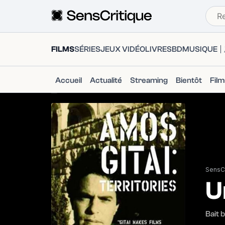
FILMS
SÉRIES
JEUX VIDÉO
LIVRES
BD
MUSIQUE
Accueil
Actualité
Streaming
Bientôt
Fil
SensCr
U
Bait 