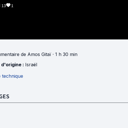
13
1
mentaire
de
Amos Gitaï
· 1 h 30 min
 d'origine :
Israël
e technique
GES