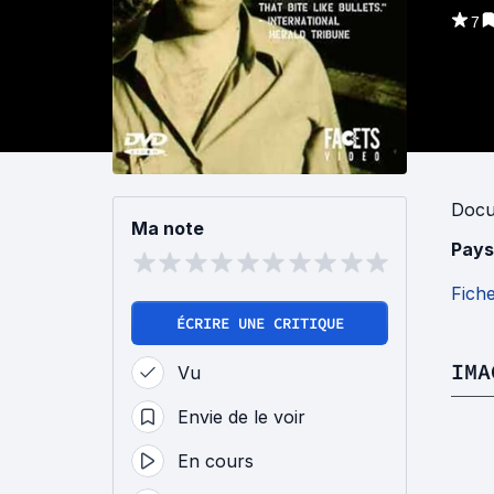
7
Docu
Ma note
Pays
Fich
ÉCRIRE UNE CRITIQUE
IMA
Vu
Envie de le voir
En cours