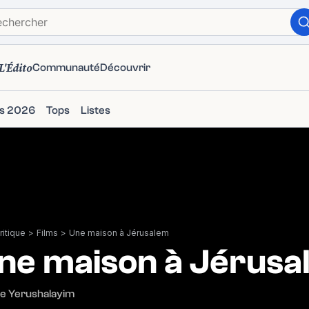
L'Édito
Communauté
Découvrir
ms 2026
Tops
Listes
itique
>
Films
>
Une maison à Jérusalem
ne maison à Jérusa
be Yerushalayim