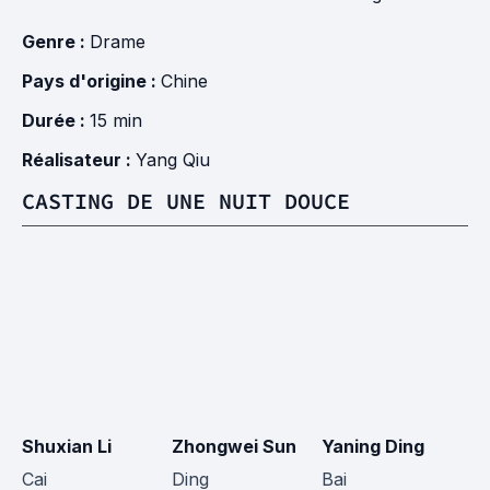
Genre :
Drame
Pays d'origine :
Chine
Durée :
15 min
Réalisateur :
Yang Qiu
CASTING DE UNE NUIT DOUCE
Shuxian Li
Zhongwei Sun
Yaning Ding
Y
Cai
Ding
Bai
F