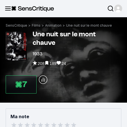
SensCritique
>
Films
>
Animation
>
Une nuit sur le mont chauve
Une nuit sur le mont
chauve
1933
208
189
24
7
Ma note