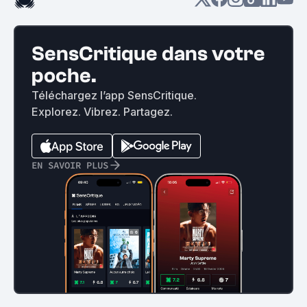
SensCritique dans votre
poche.
Téléchargez l’app SensCritique.
Explorez. Vibrez. Partagez.
EN SAVOIR PLUS