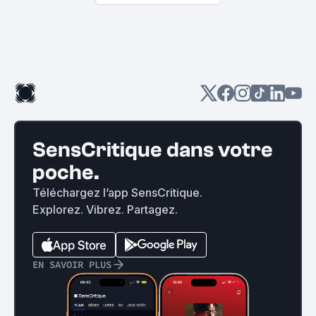
SensCritique dans votre
poche.
Téléchargez l’app SensCritique.
Explorez. Vibrez. Partagez.
EN SAVOIR PLUS