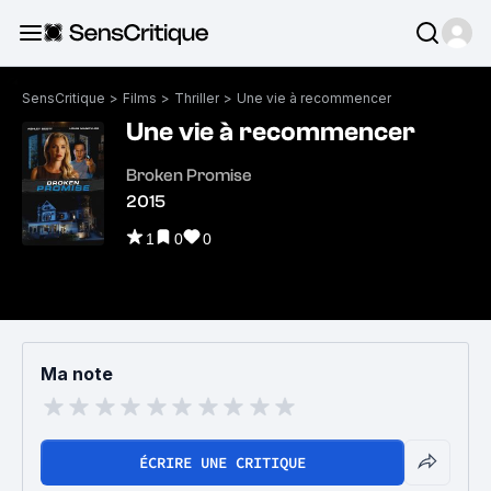
SensCritique
>
Films
>
Thriller
>
Une vie à recommencer
Une vie à recommencer
Broken Promise
2015
1
0
0
Ma note
ÉCRIRE UNE CRITIQUE