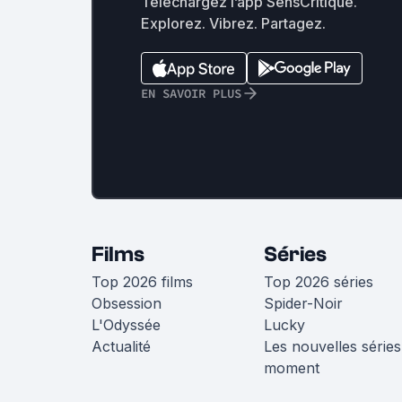
Téléchargez l’app SensCritique.
Explorez. Vibrez. Partagez.
EN SAVOIR PLUS
Films
Séries
Top 2026 films
Top 2026 séries
Obsession
Spider-Noir
L'Odyssée
Lucky
Actualité
Les nouvelles séries
moment