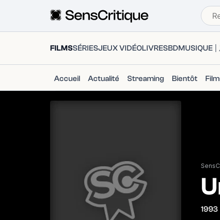
FILMS
SÉRIES
JEUX VIDÉO
LIVRES
BD
MUSIQUE
Accueil
Actualité
Streaming
Bientôt
Fil
SensCr
U
1993