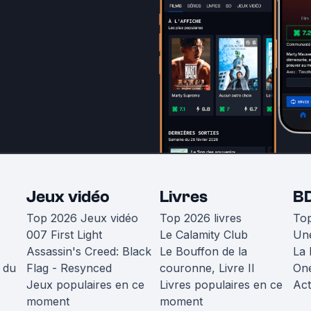
Jeux vidéo
Livres
B
Top 2026 Jeux vidéo
Top 2026 livres
To
007 First Light
Le Calamity Club
Une
Assassin's Creed: Black
Le Bouffon de la
La 
 du
Flag - Resynced
couronne, Livre II
One
Jeux populaires en ce
Livres populaires en ce
Act
moment
moment