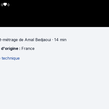
0
0
t-métrage
de
Amal Bedjaoui
· 14 min
 d'origine :
France
e technique