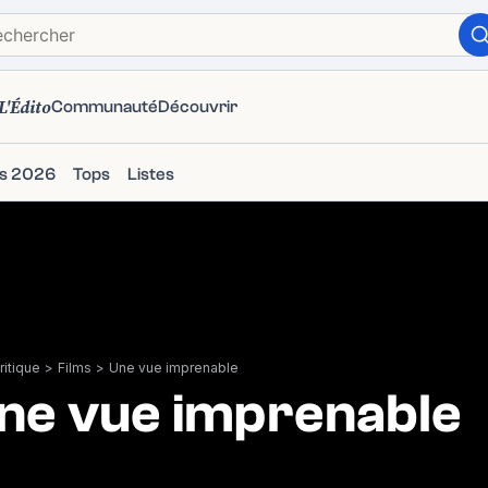
L'Édito
Communauté
Découvrir
ms 2026
Tops
Listes
itique
>
Films
>
Une vue imprenable
ne vue imprenable