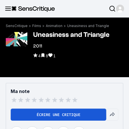
SensCritique
>
Films
>
Animation
>
Uneasiness and Triangle
Uneasiness and Triangle
2011
4
8
1
Ma note
ÉCRIRE UNE CRITIQUE