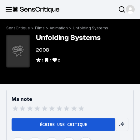
SensCritique
>
Films
>
Animation
>
Unfolding Systems
Unfolding Systems
2008
1
1
0
Ma note
ÉCRIRE UNE CRITIQUE