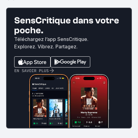
SensCritique dans votre
poche.
Téléchargez l’app SensCritique.
Explorez. Vibrez. Partagez.
EN SAVOIR PLUS