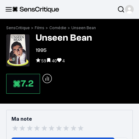
SensCritique
>
Films
>
Comédie
>
Unseen Bean
Unseen Bean
1995
59
40
4
7.2
Ma note