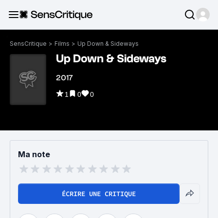
SensCritique
>
Films
>
Up Down & Sideways
Up Down & Sideways
2017
1
0
0
Ma note
ÉCRIRE UNE CRITIQUE