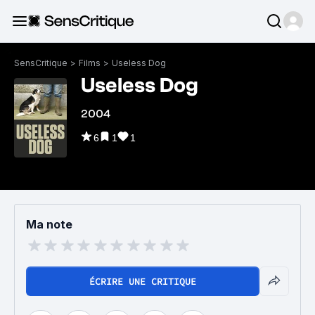
SensCritique
>
Films
>
Useless Dog
Useless Dog
2004
6
1
1
Ma note
ÉCRIRE UNE CRITIQUE