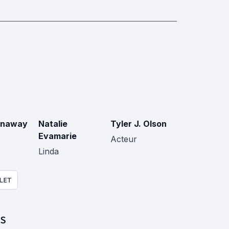
unaway
Natalie
Tyler J. Olson
Evamarie
Acteur
Linda
LET
S