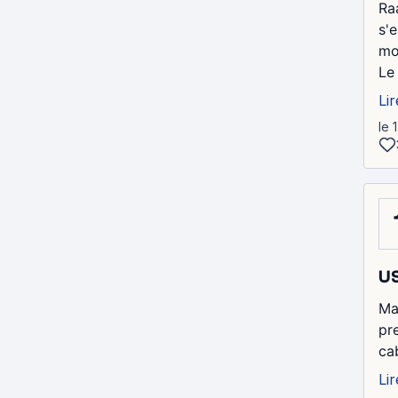
Ra
s'
mom
Le 
Lir
le 
U
Ma
pr
ca
Lir