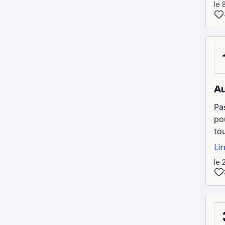
le 
Au
Pa
po
to
Lir
le 