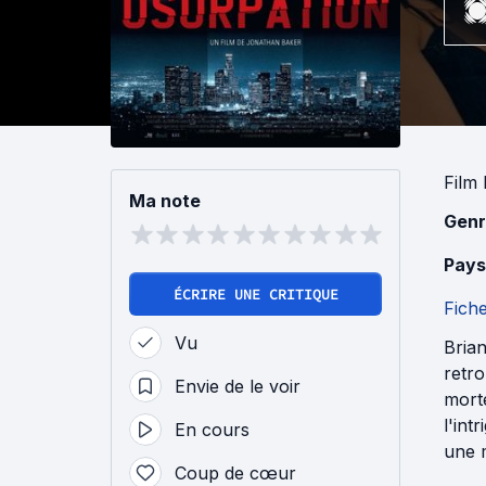
Film 
Ma note
Genr
Pays
ÉCRIRE UNE CRITIQUE
Fich
Vu
Brian
retr
Envie de le voir
morte
l'int
En cours
une 
Coup de cœur