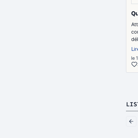
Qu
At
co
dé
Lir
le 
LIS