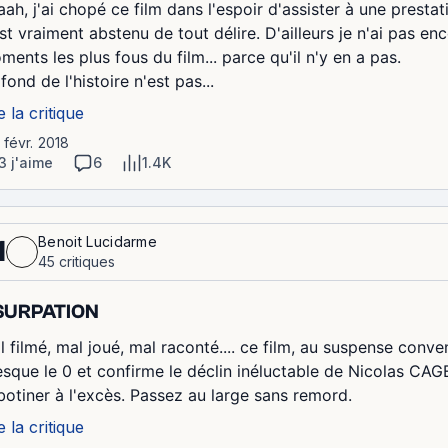
aah, j'ai chopé ce film dans l'espoir d'assister à une presta
est vraiment abstenu de tout délire. D'ailleurs je n'ai pas e
ents les plus fous du film... parce qu'il n'y en a pas.
fond de l'histoire n'est pas...
e la critique
1 févr. 2018
3 j'aime
6
1.4K
Benoit Lucidarme
1
45 critiques
SURPATION
l filmé, mal joué, mal raconté.... ce film, au suspense conv
esque le 0 et confirme le déclin inéluctable de Nicolas CAG
botiner à l'excès. Passez au large sans remord.
e la critique