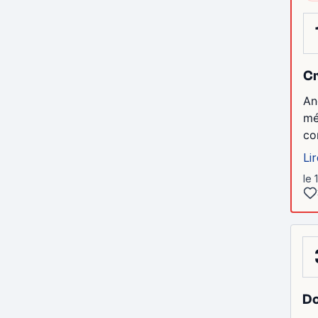
Cr
An
mé
co
Lir
le 
Do