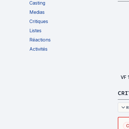
Casting
Medias
Critiques
Listes
Réactions
Activités
VF
CRI
R
C