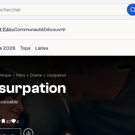
L'Édito
Communauté
Découvrir
ms 2026
Tops
Listes
itique
>
Films
>
Drame
>
Usurpation
surpation
ceivable
7
67
4