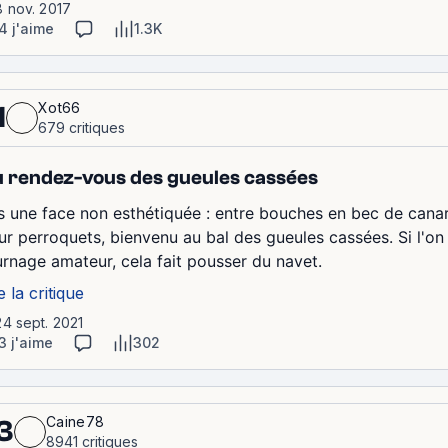
8 nov. 2017
4 j'aime
1.3K
Xot66
1
679 critiques
 rendez-vous des gueules cassées
s une face non esthétiquée : entre bouches en bec de cana
ur perroquets, bienvenu au bal des gueules cassées. Si l'on 
urnage amateur, cela fait pousser du navet.
e la critique
24 sept. 2021
3 j'aime
302
Caine78
3
8941 critiques