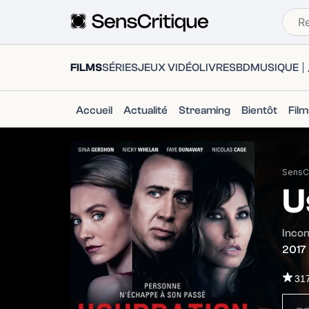
FILMS
SÉRIES
JEUX VIDÉO
LIVRES
BD
MUSIQUE
Accueil
Actualité
Streaming
Bientôt
Fil
SensCr
U
Incon
2017
31