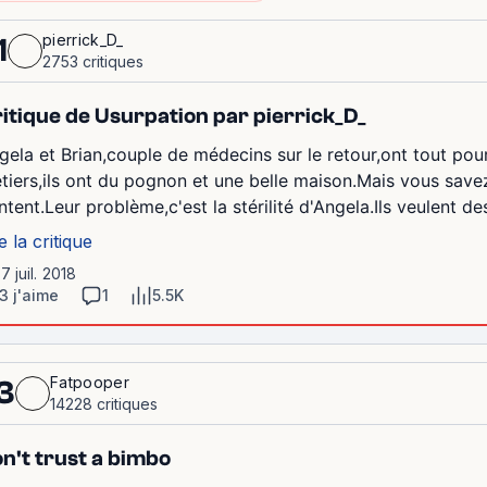
pierrick_D_
1
2753 critiques
itique de Usurpation par pierrick_D_
gela et Brian,couple de médecins sur le retour,ont tout pour
tiers,ils ont du pognon et une belle maison.Mais vous savez 
ntent.Leur problème,c'est la stérilité d'Angela.Ils veulent 
e la critique
17 juil. 2018
3 j'aime
1
5.5K
Fatpooper
3
14228 critiques
n't trust a bimbo