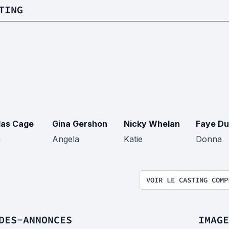
TING
las Cage
Gina Gershon
Nicky Whelan
Faye D
n
Angela
Katie
Donna
VOIR LE CASTING COMP
DES-ANNONCES
IMAGE