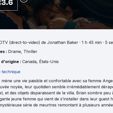
3.6
DTV (direct-to-video)
de
Jonathan Baker
· 1 h 45 min
· 5 s
es :
Drame
,
Thriller
 d'origine :
Canada
,
États-Unis
e technique
 mène une vie paisible et confortable avec sa femme Angela e
ouvée noyée, leur quotidien semble irrémédiablement dérap
l, et des objets disparaissent de la villa. Brian sombre pe
rigante jeune femme qui vient de s'installer dans leur guest
mystérieuse série de meurtres remontant à plusieurs année