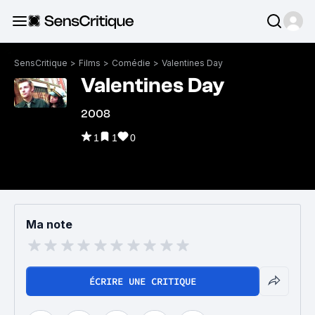
SensCritique
>
Films
>
Comédie
>
Valentines Day
Valentines Day
2008
1
1
0
Ma note
ÉCRIRE UNE CRITIQUE