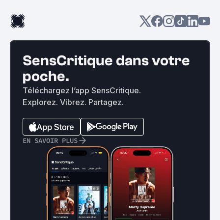
SensCritique dans votre
poche.
Téléchargez l’app SensCritique.
Explorez. Vibrez. Partagez.
EN SAVOIR PLUS