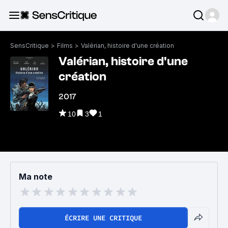
SensCritique
>
Films
>
Valérian, histoire d'une création
Valérian, histoire d'une
création
2017
10
3
1
Ma note
ÉCRIRE UNE CRITIQUE