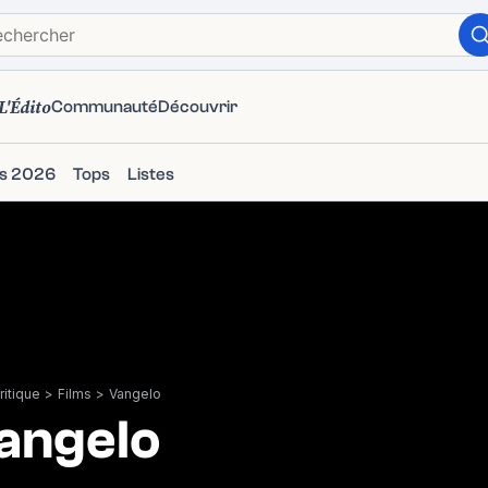
L'Édito
Communauté
Découvrir
ms 2026
Tops
Listes
itique
>
Films
>
Vangelo
angelo