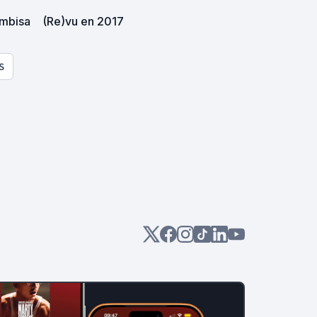
ombisa
(Re)vu en 2017
S