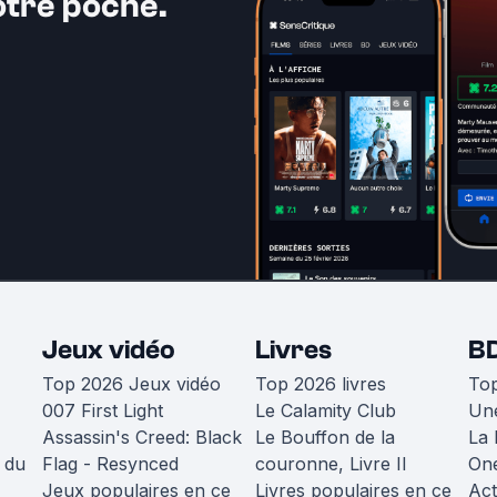
otre poche.
Jeux vidéo
Livres
B
Top 2026 Jeux vidéo
Top 2026 livres
To
007 First Light
Le Calamity Club
Une
Assassin's Creed: Black
Le Bouffon de la
La 
 du
Flag - Resynced
couronne, Livre II
One
Jeux populaires en ce
Livres populaires en ce
Act