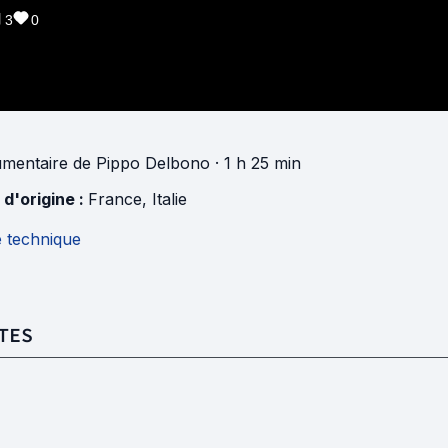
3
0
mentaire
de
Pippo Delbono
· 1 h 25 min
 d'origine :
France
,
Italie
e technique
TES