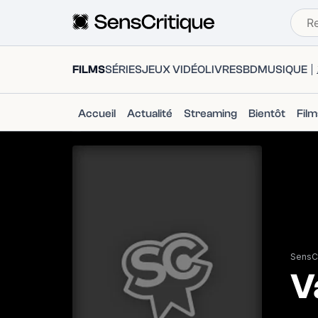
FILMS
SÉRIES
JEUX VIDÉO
LIVRES
BD
MUSIQUE
Accueil
Actualité
Streaming
Bientôt
Fil
SensCr
V