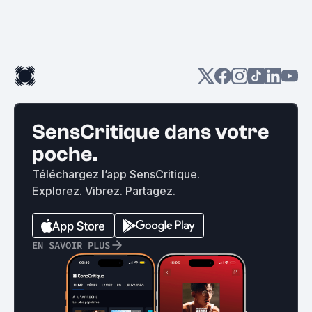
SensCritique dans votre
poche.
Téléchargez l’app SensCritique.
Explorez. Vibrez. Partagez.
EN SAVOIR PLUS