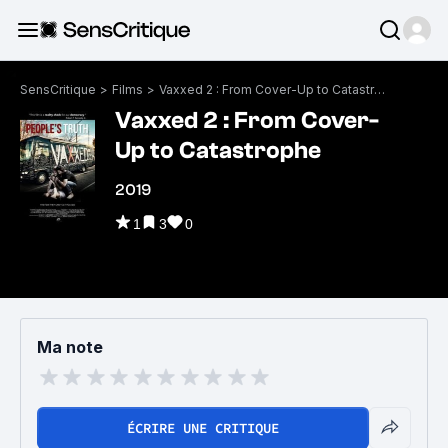
SensCritique
>
Films
>
Vaxxed 2 : From Cover-Up to Catastrophe
Vaxxed 2 : From Cover-
Up to Catastrophe
2019
1
3
0
Ma note
ÉCRIRE UNE CRITIQUE