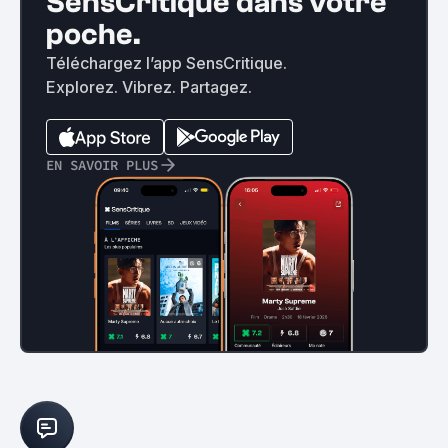
SensCritique dans votre
poche.
Téléchargez l’app SensCritique.
Explorez. Vibrez. Partagez.
EN SAVOIR PLUS