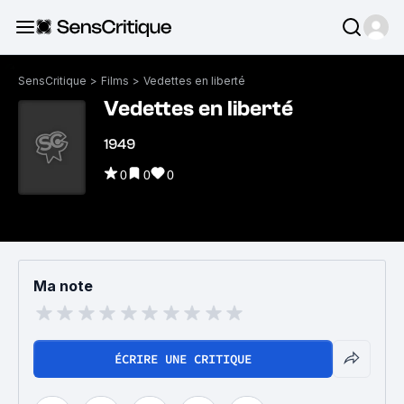
SensCritique
>
Films
>
Vedettes en liberté
Vedettes en liberté
1949
0
0
0
Ma note
ÉCRIRE UNE CRITIQUE