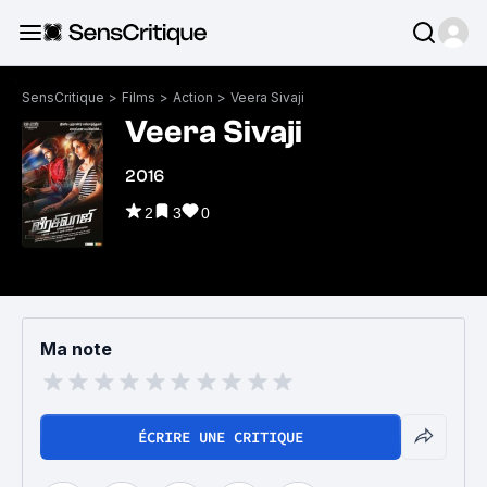
SensCritique
>
Films
>
Action
>
Veera Sivaji
Veera Sivaji
2016
2
3
0
Ma note
ÉCRIRE UNE CRITIQUE