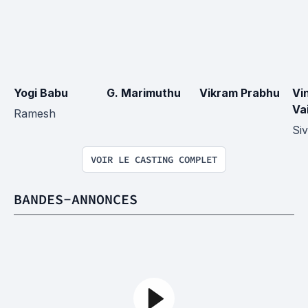
Yogi Babu
G. Marimuthu
Vikram Prabhu
Vi
Va
Ramesh
Siv
VOIR LE CASTING COMPLET
BANDES-ANNONCES