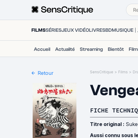
FILMS
SÉRIES
JEUX VIDÉO
LIVRES
BD
MUSIQUE
Accueil
Actualité
Streaming
Bientôt
Fil
SensCritique
>
Films
>
Dr
Retour
Venge
FICHE TECHNIQ
Titre original :
Suke
Aussi connu sous l