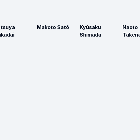
atsuya
Makoto Satô
Kyûsaku
Naoto
kadai
Shimada
Taken