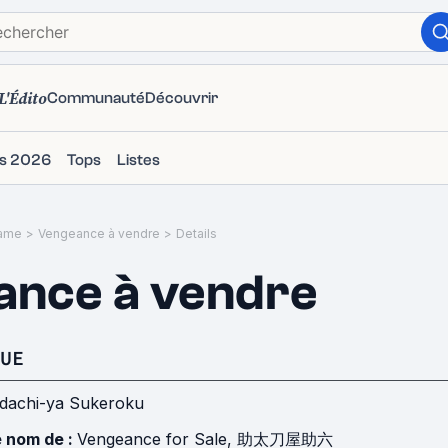
L'Édito
Communauté
Découvrir
ms 2026
Tops
Listes
ame
>
Vengeance à vendre
>
Details
ance à vendre
UE
dachi-ya Sukeroku
e nom de :
Vengeance for Sale, 助太刀屋助六