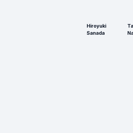
Hiroyuki
T
Sanada
Na