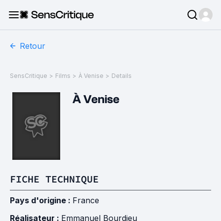
Retour
SensCritique
>
Films
>
À Venise
>
Details
À Venise
FICHE TECHNIQUE
Pays d'origine :
France
Réalisateur :
Emmanuel Bourdieu