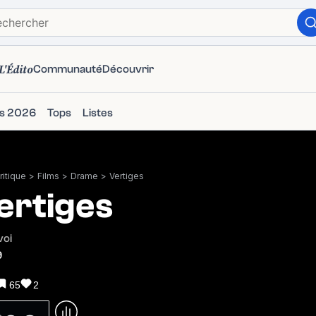
L'Édito
Communauté
Découvrir
ms 2026
Tops
Listes
itique
>
Films
>
Drame
>
Vertiges
ertiges
voi
9
65
2