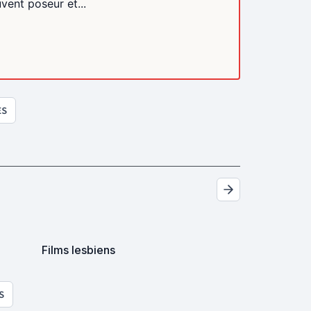
vent poseur et...
ES
Films lesbiens
S