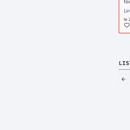
to
Lir
le 
LIS