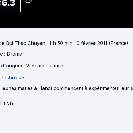
6.3
de
Bui Thac Chuyen
· 1 h 50 min
· 9 février 2011 (France)
e :
Drame
 d'origine :
Vietnam
,
France
e technique
 jeunes mariés à Hanoï commencent à expérimenter leur se
TING