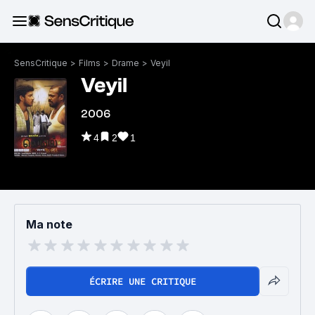
SensCritique
>
Films
>
Drame
>
Veyil
Veyil
2006
4
2
1
Ma note
ÉCRIRE UNE CRITIQUE