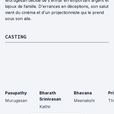
Murugesan décide de s'enfuir en emportant argent et
bijoux de famille. D'errances en déceptions, son salut
vient du cinéma et d'un projectionniste qui le prend
sous son aile.
CASTING
Pasupathy
Bharath 
Bhavana
Pr
Srinivasan
Murugesan
Meenakshi
Th
Kathir