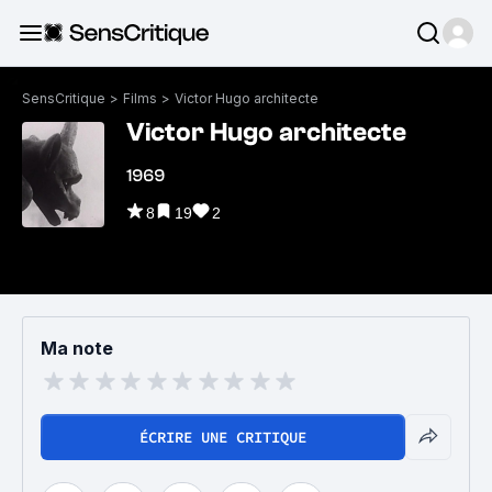
SensCritique
>
Films
>
Victor Hugo architecte
Victor Hugo architecte
1969
8
19
2
Ma note
ÉCRIRE UNE CRITIQUE