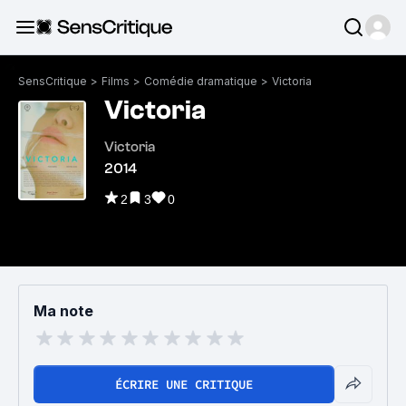
SensCritique
>
Films
>
Comédie dramatique
>
Victoria
Victoria
Victoria
2014
2
3
0
Ma note
ÉCRIRE UNE CRITIQUE