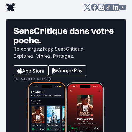
SensCritique dans votre
poche.
Téléchargez l’app SensCritique.
Explorez. Vibrez. Partagez.
EN SAVOIR PLUS