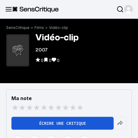
SensCritique
>
Films
>
Vidéo-clip
Vidéo-clip
2007
0
0
0
Ma note
ÉCRIRE UNE CRITIQUE