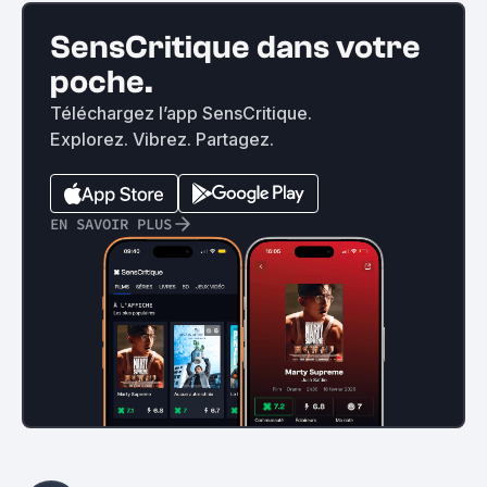
SensCritique dans votre
poche.
Téléchargez l’app SensCritique.
Explorez. Vibrez. Partagez.
EN SAVOIR PLUS