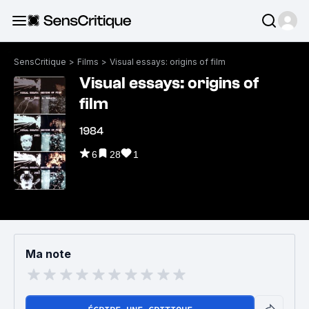
SensCritique
>
Films
>
Visual essays: origins of film
Visual essays: origins of
film
1984
6
28
1
Ma note