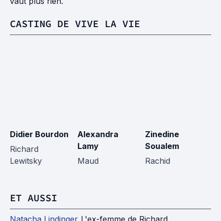
vaut plus rien.
CASTING DE VIVE LA VIE
Didier Bourdon
Alexandra
Zinedine
A
Lamy
Soualem
D
Richard
Lewitsky
Maud
Rachid
C
ET AUSSI
Natacha Lindinger
L'ex-femme de Richard