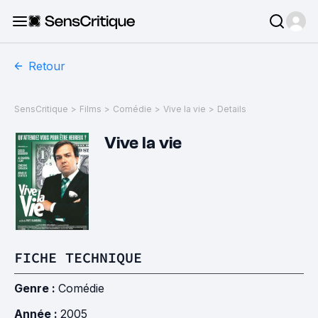
Retour
SensCritique
>
Films
>
Comédie
>
Vive la vie
>
Details
Vive la vie
FICHE TECHNIQUE
Genre :
Comédie
Année :
2005