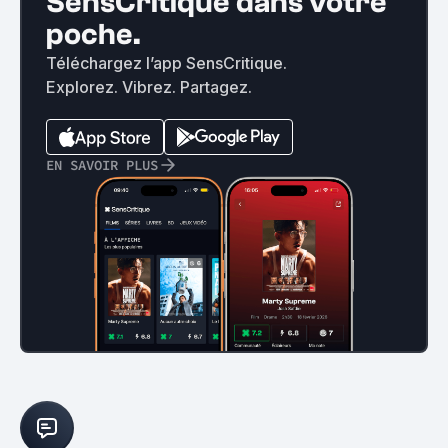
SensCritique dans votre
poche.
Téléchargez l’app SensCritique.
Explorez. Vibrez. Partagez.
EN SAVOIR PLUS