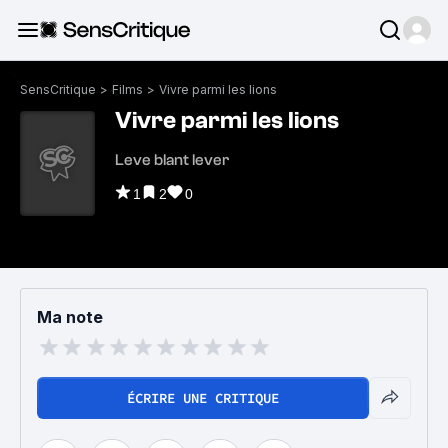
SensCritique
>
Films
>
Vivre parmi les lions
Vivre parmi les lions
Leve blant lever
1
2
0
Ma note
ÉCRIRE UNE CRITIQUE