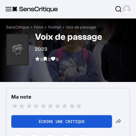
SensCritique
>
Films
>
Portrait
>
Voix de passage
Voix de passage
2023
0
0
0
Ma note
ÉCRIRE UNE CRITIQUE